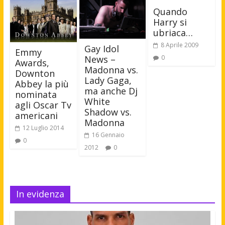
Quando
Harry si
ubriaca…
8 Aprile 2009
Gay Idol
Emmy
0
News –
Awards,
Madonna vs.
Downton
Lady Gaga,
Abbey la più
ma anche Dj
nominata
White
agli Oscar Tv
Shadow vs.
americani
Madonna
12 Luglio 2014
16 Gennaio
0
2012
0
In evidenza