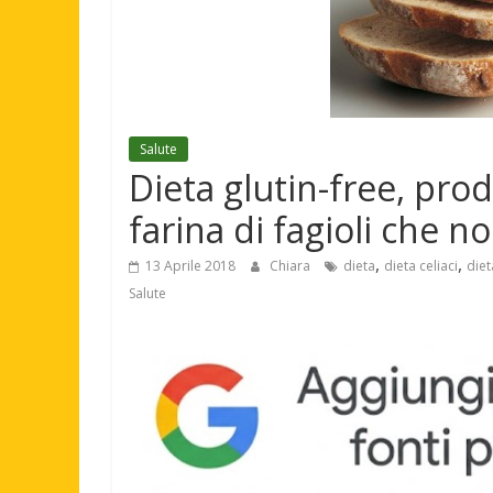
Salute
Dieta glutin-free, prod
farina di fagioli che no
,
,
13 Aprile 2018
Chiara
dieta
dieta celiaci
diet
Salute