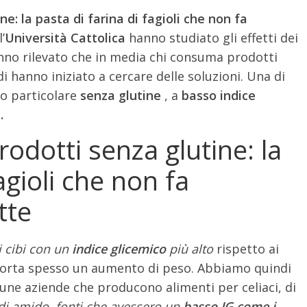
ne: la pasta di farina di fagioli che non fa
’
Università Cattolica
hanno studiato gli effetti dei
no rilevato che in media chi consuma prodotti
 hanno iniziato a cercare delle soluzioni. Una di
o particolare
senza glutine
, a
basso indice
i.
rodotti senza glutine: la
agioli che non fa
tte
i cibi con un
indice glicemico
più alto
rispetto ai
porta spesso un aumento di peso. Abbiamo quindi
cune aziende che producono alimenti per celiaci, di
 di amido, fonti che avessero un
basso IG come i