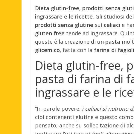
Dieta glutin-free, prodotti senza gluti
ingrassare e le ricette
. Gli studiosi dell
prodotti senza glutine
sui
celiaci
e han
gluten free
tende ad ingrassare. Quindi
queste è la creazione di un
pasta
molt
glicemico
, fatta con la
farina di fagiol
Dieta glutin-free, p
pasta di farina di f
ingrassare e le rice
“In parole povere:
i celiaci si nutrono d
cibi contenenti glutine e questo com
pensato, anche su sollecitazione di al
ipotizzare l’utilizzo di
fonti alternative