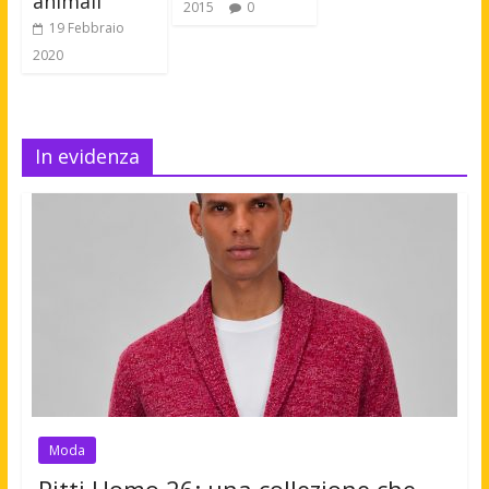
animali
2015
0
19 Febbraio
2020
In evidenza
Moda