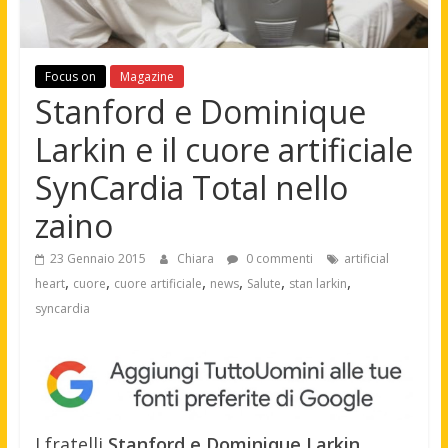
Focus on
Magazine
Stanford e Dominique
Larkin e il cuore artificiale
SynCardia Total nello
zaino
23 Gennaio 2015
Chiara
0 commenti
artificial
,
,
,
,
,
,
heart
cuore
cuore artificiale
news
Salute
stan larkin
syncardia
I fratelli
Stanford e Dominique Larkin
,