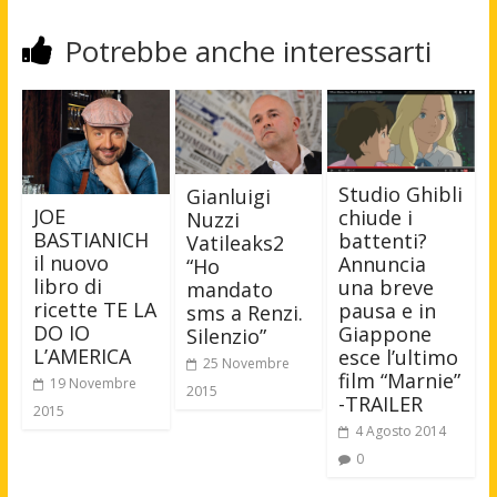
Potrebbe anche interessarti
Studio Ghibli
Gianluigi
JOE
chiude i
Nuzzi
BASTIANICH
battenti?
Vatileaks2
il nuovo
Annuncia
“Ho
libro di
una breve
mandato
ricette TE LA
pausa e in
sms a Renzi.
DO IO
Giappone
Silenzio”
L’AMERICA
esce l’ultimo
25 Novembre
film “Marnie”
19 Novembre
2015
-TRAILER
2015
4 Agosto 2014
0