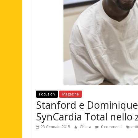
Focus on
Magazine
Stanford e Dominique La
SynCardia Total nello 
23 Gennaio 2015
Chiara
0 commenti
arti