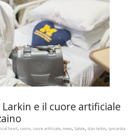
rkin e il cuore artificiale
zaino
,
,
,
,
,
,
ficial heart
cuore
cuore artificiale
news
Salute
stan larkin
syncardia