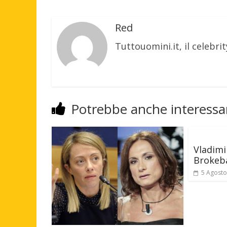
Red
Tuttouomini.it, il celebrit
Potrebbe anche interessar
Vladimi
Brokeb
5 Agosto