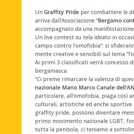
Un
Graffity Pride
per combattere le disc
arriva dall’Associazione “
Bergamo cont
accompagnato da una manifestazione ca
Un live contest su tela ideato in occas
campo contro l’omofobia”: si sfideranno
mente creative e sensibili sul tema “l
Ai primi 3 classificati verrà concesso d
bergamasca.
“Ci preme rimarcare la valenza di quest
nazionale Mario Marco Canale dell’
particolare, all’omofobia, piaga così an
culturali, artistiche ed anche sportiv
graffity pride, possono diventare mess
primo movimento nazionale LGBT, forte d
tutta la penisola, ci teniamo a sottoli