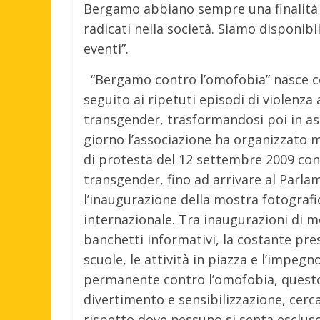
Bergamo abbiano sempre una finalità 
radicati nella società. Siamo disponibil
eventi”.
“Bergamo contro l’omofobia” nasce c
seguito ai ripetuti episodi di violenz
transgender, trasformandosi poi in ass
giorno l’associazione ha organizzato mol
di protesta del 12 settembre 2009 con
transgender, fino ad arrivare al Parla
l’inaugurazione della mostra fotografic
internazionale. Tra inaugurazioni di mos
banchetti informativi, la costante pres
scuole, le attività in piazza e l’impegn
permanente contro l’omofobia, quest
divertimento e sensibilizzazione, cerc
rispetto dove nessuno si senta esclu