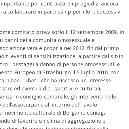
importante per contrastare i pregiudizi ancora
i a collaborare in partneship per i loro successivi
ome comitato provvisorio il 12 settembre 2009, in
a ai danni della comunità omosessuale e
ociazione vera e propria nel 2012: fin dal primo
ti eventi di sensibilizzazione, a partire dal sit-in
tro i pestaggi a danno di persone omosessuali e
mento Europeo di Strasburgo il 5 luglio 2010, con
a “I baci rubati” che ha riscosso un interesse
tre ed eventi ludici, sportivi e culturali,
enza in consiglio comunale, gli interventi nelle
o dell’associazione all’interno del Tavolo
o movimento culturale di Bergamo coniuga
ando di favorire un clima di aggregazione e
so e dove chiunque, indipendentemente dalla