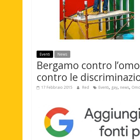
Eventi
News
Bergamo contro l’omof
contro le discriminazi
,
,
,
17 Febbraio 2015
Red
Eventi
gay
news
Omo