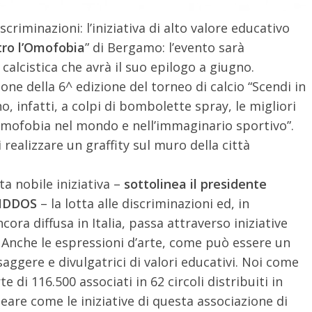
riminazioni: l’iniziativa di alto valore educativo
ro l’Omofobia
” di Bergamo: l’evento sarà
lcistica che avrà il suo epilogo a giugno.
ione della 6^ edizione del torneo di calcio “Scendi in
, infatti, a colpi di bombolette spray, le migliori
’omofobia nel mondo e nell’immaginario sportivo”.
i realizzare un graffity sul muro della città
a nobile iniziativa –
sottolinea il presidente
ANDDOS
– la lotta alle discriminazioni ed, in
cora diffusa in Italia, passa attraverso iniziative
e. Anche le espressioni d’arte, come può essere un
aggere e divulgatrici di valori educativi. Noi come
i 116.500 associati in 62 circoli distribuiti in
neare come le iniziative di questa associazione di