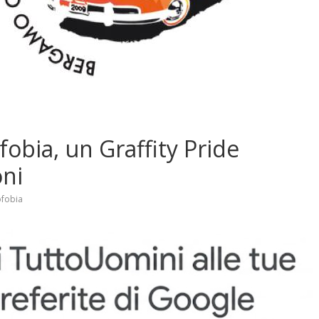
obia, un Graffity Pride
oni
fobia