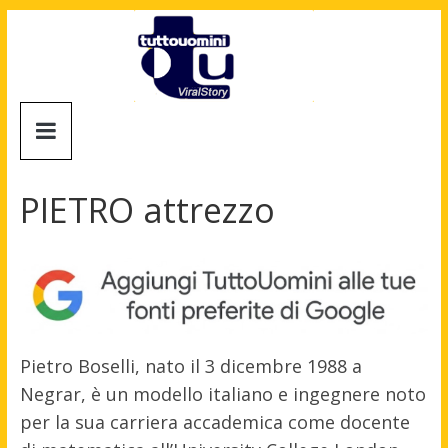
Salta
al
contenuto
Tuttouomini
News,
Tv,
PIETRO attrezzo
Cinema,
Motori,
gay
news
e
la
moda
Pietro Boselli, nato il 3 dicembre 1988 a
maschile
Negrar, è un modello italiano e ingegnere noto
per la sua carriera accademica come docente