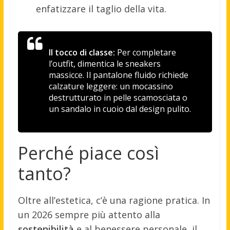
enfatizzare il taglio della vita.
Il tocco di classe:
Per completare
l’outfit, dimentica le sneakers
massicce. Il pantalone fluido richiede
calzature leggere: un mocassino
destrutturato in pelle scamosciata o
un sandalo in cuoio dal design pulito.
Perché piace così
tanto?
Oltre all’estetica, c’è una ragione pratica. In
un 2026 sempre più attento alla
sostenibilità
e al benessere personale, il