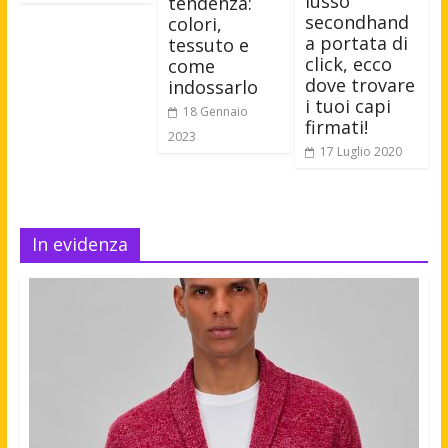
lusso
tendenza:
secondhand
colori,
a portata di
tessuto e
click, ecco
come
dove trovare
indossarlo
i tuoi capi
18 Gennaio
firmati!
2023
17 Luglio 2020
In evidenza