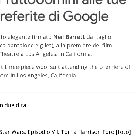
ito elegante firmato
Neil Barrett
dal taglio
a,pantalone e gilet), alla premiere del film
Theatre a Los Angeles, in California.
tt three-piece wool suit attending the premiere of
re in Los Angeles, California.
n due dita
 Star Wars: Episodio VII. Torna Harrison Ford [foto]