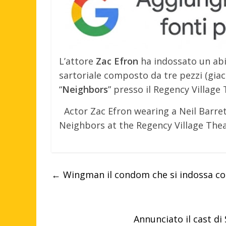
L’attore
Zac Efron
ha indossato un ab
sartoriale composto da tre pezzi (giacc
“
Neighbors
” presso il Regency Village 
Actor Zac Efron wearing a Neil Barre
Neighbors at the Regency Village Theat
←
Wingman il condom che si indossa co
Annunciato il cast di