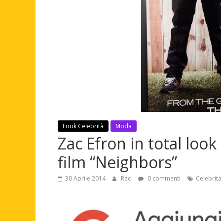
Look Celebrità
Moda
Zac Efron in total look
film “Neighbors”
30 Aprile 2014
Red
0 commenti
Celebrit