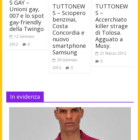
S GAY –
TUTTONEW
TUTTONEW
Unioni gay,
S – Sciopero
S –
007 e lo spot
benzinai,
Accerchiato
gay-friendly
Costa
killer strage
della Twingo
Concordia e
di Tolosa.
12 Gennaio
nuovo
Agguato a
2012
0
smartphone
Musy.
Samsung
21 Marzo 2012
30 Gennaio
0
2012
0
In evidenza