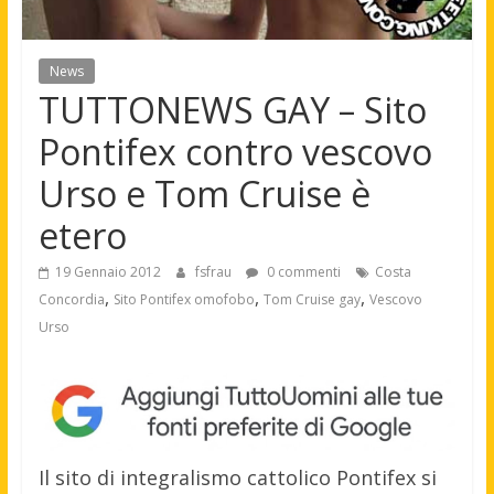
News
TUTTONEWS GAY – Sito
Pontifex contro vescovo
Urso e Tom Cruise è
etero
19 Gennaio 2012
fsfrau
0 commenti
Costa
,
,
,
Concordia
Sito Pontifex omofobo
Tom Cruise gay
Vescovo
Urso
Il sito di integralismo cattolico Pontifex si