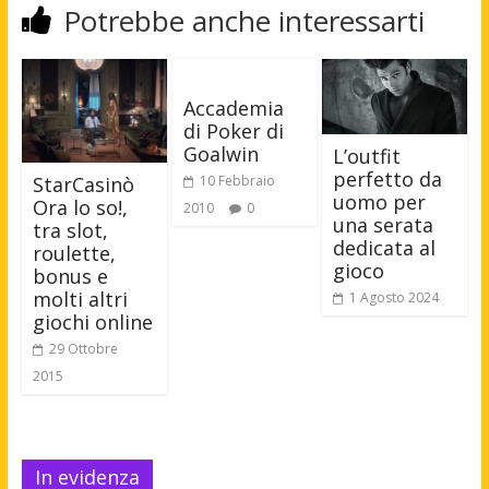
Potrebbe anche interessarti
Accademia
di Poker di
Goalwin
L’outfit
perfetto da
StarCasinò
10 Febbraio
uomo per
Ora lo so!,
2010
0
una serata
tra slot,
dedicata al
roulette,
gioco
bonus e
molti altri
1 Agosto 2024
giochi online
29 Ottobre
2015
In evidenza