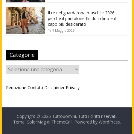
Il re del guardaroba maschile 2026:
perché il pantalone fluido in lino è il
capo più desiderato
4 Maggio 2026
Categorie
Categorie
Redazione
Contatti
Disclaimer
Privacy
Copyright © 2026
Tuttouomini
. Tutti i diritti riservati.
Tema: ColorMag di
ThemeGrill
. Powered by
WordPress
.