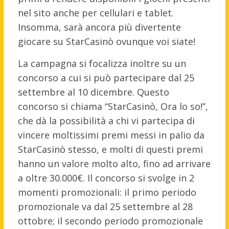
nel sito anche per cellulari e tablet.
Insomma, sarà ancora più divertente
giocare su StarCasinò ovunque voi siate!
La campagna si focalizza inoltre su un
concorso a cui si può partecipare dal 25
settembre al 10 dicembre. Questo
concorso si chiama “StarCasinò, Ora lo so!”,
che dà la possibilità a chi vi partecipa di
vincere moltissimi premi messi in palio da
StarCasinò stesso, e molti di questi premi
hanno un valore molto alto, fino ad arrivare
a oltre 30.000€. Il concorso si svolge in 2
momenti promozionali: il primo periodo
promozionale va dal 25 settembre al 28
ottobre; il secondo periodo promozionale