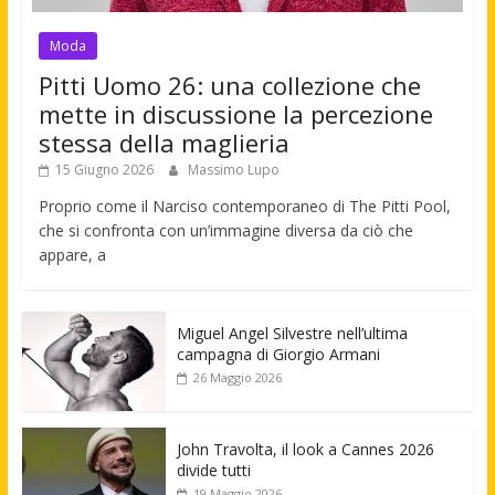
Moda
Pitti Uomo 26: una collezione che
mette in discussione la percezione
stessa della maglieria
15 Giugno 2026
Massimo Lupo
Proprio come il Narciso contemporaneo di The Pitti Pool,
che si confronta con un’immagine diversa da ciò che
appare, a
Miguel Angel Silvestre nell’ultima
campagna di Giorgio Armani
26 Maggio 2026
John Travolta, il look a Cannes 2026
divide tutti
19 Maggio 2026