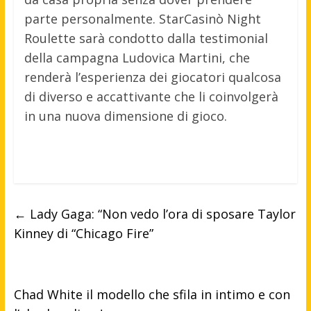
parte personalmente. StarCasinò Night
Roulette sarà condotto dalla testimonial
della campagna Ludovica Martini, che
renderà l’esperienza dei giocatori qualcosa
di diverso e accattivante che li coinvolgerà
in una nuova dimensione di gioco.
←
Lady Gaga: “Non vedo l’ora di sposare Taylor
Kinney di “Chicago Fire”
Chad White il modello che sfila in intimo e con