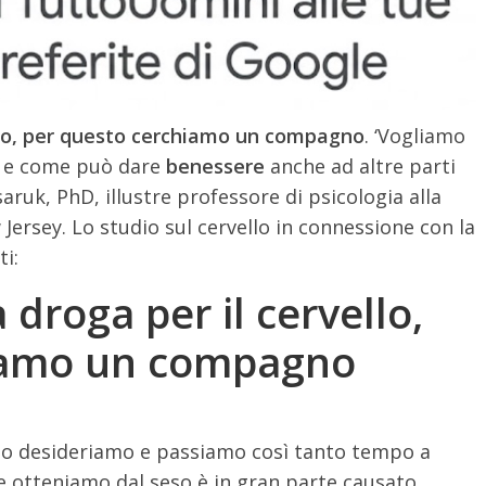
ello, per questo cerchiamo un compagno
. ‘Vogliamo
e come può dare
benessere
anche ad altre parti
saruk, PhD, illustre professore di psicologia alla
Jersey. Lo studio sul cervello in connessione con la
ti:
 droga per il cervello,
iamo un compagno
é lo desideriamo e passiamo così tanto tempo a
he otteniamo dal seso è in gran parte causato