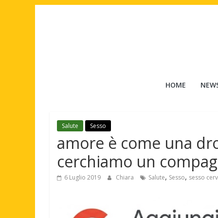
Salta
al
contenuto
Tuttouomini
HOME
NEW
News,
Tv,
Cinema,
Salute
Sesso
Motori,
amore è come una drog
gay
news
cerchiamo un compa
e
,
,
la
6 Luglio 2019
Chiara
Salute
Sesso
sesso cerv
moda
maschile