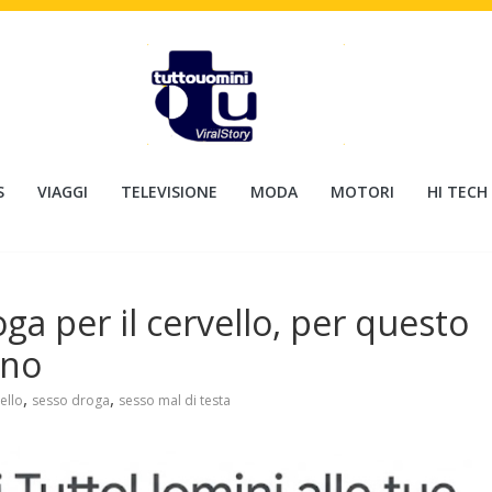
S
VIAGGI
TELEVISIONE
MODA
MOTORI
HI TECH
a per il cervello, per questo
gno
,
,
ello
sesso droga
sesso mal di testa