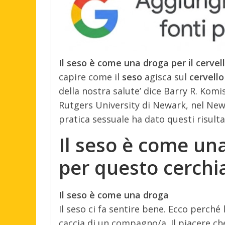
Il seso è come una droga per il cerv
capire come il
seso
agisca sul
cervello
della nostra salute’ dice Barry R. Komi
Rutgers University di Newark, nel New 
pratica sessuale ha dato questi risulta
Il seso è come una
per questo cerch
Il seso è come una droga
Il seso ci fa sentire bene. Ecco perch
caccia di un compagno/a. Il piacere c