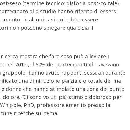
ost-seso (termine tecnico: disforia post-coitale).
artecipato allo studio hanno riferito di essersi
 momento. In alcuni casi potrebbe essere
atori non possono spiegare quale sia il
a ricerca mostra che fare seso può alleviare i
o nel 2013 , il 60% dei partecipanti che avevano
a a grappolo, hanno avuto rapporti sessuali durante
rificato una diminuzione parziale o totale del mal
he le donne che hanno stimolato una zona del punto
 dolore. “Ci sono voluti più stimolo doloroso per
ly Whipple, PhD, professore emerito presso la
lcune ricerche sul tema.