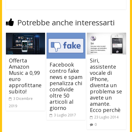
Potrebbe anche interessarti
Siri,
Offerta
Facebook
assistente
Amazon
contro fake
vocale di
Music a 0,99
news e spam
iPhone,
euro
penalizza chi
diventa un
approfittane
condivide
problema se
subito!
oltre 50
avete un
3 Dicembre
articoli al
amante.
2019
giorno
Ecco perchè
3 Luglio 2017
23 Luglio 2014
0