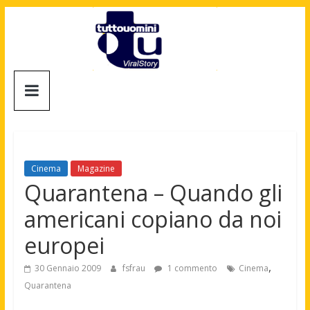
Salta
al
contenuto
Tuttouomini
News,
Tv,
Cinema,
Motori,
Cinema
Magazine
gay
Quarantena – Quando gli
news
americani copiano da noi
e
la
europei
moda
maschile
,
30 Gennaio 2009
fsfrau
1 commento
Cinema
Quarantena