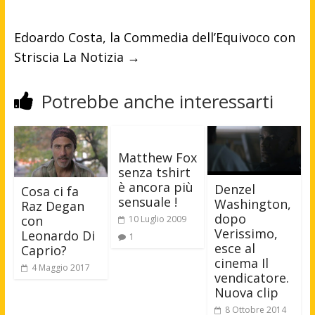
Edoardo Costa, la Commedia dell’Equivoco con
Striscia La Notizia
→
Potrebbe anche interessarti
Matthew Fox
senza tshirt
è ancora più
Denzel
Cosa ci fa
sensuale !
Washington,
Raz Degan
dopo
con
10 Luglio 2009
Verissimo,
Leonardo Di
1
esce al
Caprio?
cinema Il
4 Maggio 2017
vendicatore.
Nuova clip
8 Ottobre 2014