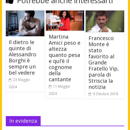
Potrebbe anche interessarti
Martina
Francesco
Il dietro le
Amici peso e
Monte è
quinte di
altezza:
stato
Alessandro
quanto pesa
favorito al
Borghi è
e qul’è il
Grande
sempre un
cognome
Fratello Vip,
bel vedere
della
parola di
cantante
23 Maggio
Striscia la
notizia
11 Maggio
2024
2024
9 Ottobre 2018
In evidenza