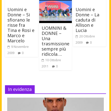
Uomini e
Uomini e
Donne – Si
Donne – La
sfiorano le
caduta di
risse fra
Allison e
UOMNINI &
Tina e Rosi e
Lucia
DONNE –
Marco e
20 Ottobre
Una
Marcelo
2009
0
trasmissione
9 Novembre
sempre più
2009
0
ridicola….
10 Ottobre
2011
0
In evidenza