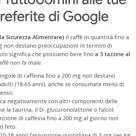
la Sicurezza Alimentare)
il caffè in quantità fino a
g non destano preoccupazioni in termini di
esto significa che possiamo bere fino
a 3 tazzine al
caffè non fa male.
 singole di caffeina fino a 200 mg non destano
adulti (18-65 anni), anche se consumate meno di
tenso.
isca negativamente con altri componenti delle
la taurina, il D- glucuronolattone o l’alcol.
nzione di caffeina fino a 200 mg al giorno non
l feto.
(10-18 anni) l’assunzione quotidiana di 3 mg per kg