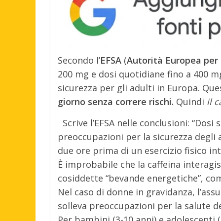
Secondo l’
EFSA
(
Autorità Europea per 
200 mg e dosi quotidiane fino a 400 m
sicurezza per gli adulti in Europa. Qu
giorno senza correre rischi.
Quindi
il 
Scrive l’EFSA nelle conclusioni: “Dosi
preoccupazioni per la sicurezza degli 
due ore prima di un esercizio fisico in
È improbabile che la caffeina interag
cosiddette “bevande energetiche”, come 
Nel caso di donne in gravidanza, l’assu
solleva preoccupazioni per la salute de
Per bambini (3-10 anni) e adolescenti 