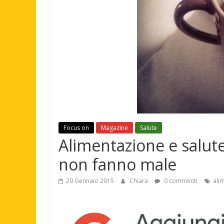
Focus on
Magazine
Salute
Alimentazione e salute
non fanno male
20 Gennaio 2015
Chiara
0 commenti
ali