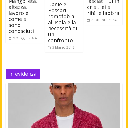
Mango: età,
lasciati: lui in
Daniele
altezza,
crisi, lei si
Bossari
lavoro e
rifà le labbra
l’omofobia
come si
8 Ottobre 2024
all’isola e la
sono
necessità di
conosciuti
un
8 Maggio 2024
confronto
3 Marzo 2018
In evidenza