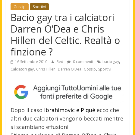
Gossip
Sportivi
Bacio gay tra i calciatori
Darren O’Dea e Chris
Hillen del Celtic. Realtà o
finzione ?
,
16 Settembre 2010
Red
0 commenti
bacio gay
,
,
,
,
Calciatori gay
Chris Hillen
Darren O’Dea
Gossip
Sportivi
Dopo il caso
Ibrahimovic e Piqué
ecco che
altri due calciatori vengono beccati mentre
si scambiano effusioni.