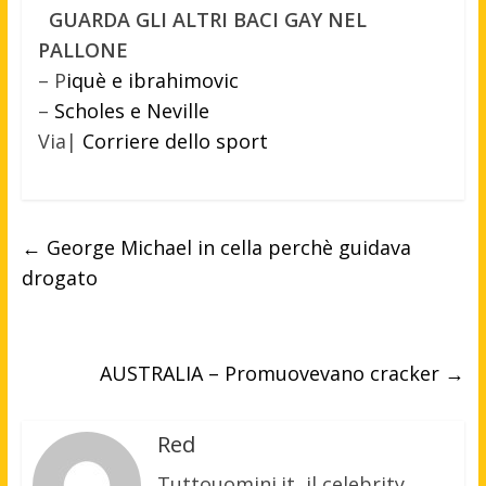
GUARDA GLI ALTRI BACI GAY NEL
PALLONE
– P
iquè e ibrahimovic
–
Scholes e Neville
Via|
Corriere dello sport
←
George Michael in cella perchè guidava
drogato
AUSTRALIA – Promuovevano cracker
→
Red
Tuttouomini.it, il celebrity