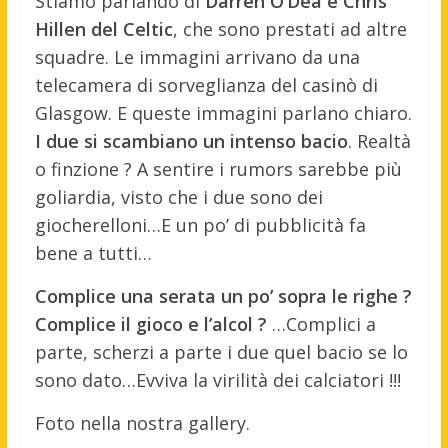
Stiamo parlando di
Darren O’Dea e Chris
Hillen del Celtic
, che sono prestati ad altre
squadre. Le immagini arrivano da una
telecamera di sorveglianza del casinò di
Glasgow. E queste immagini parlano chiaro.
I due si scambiano un intenso bacio
. Realtà
o finzione ? A sentire i rumors sarebbe più
goliardia, visto che i due sono dei
giocherelloni…E un po’ di pubblicità fa
bene a tutti…
Complice una serata un po’ sopra le righe ?
Complice il gioco e l’alcol ?
…Complici a
parte, scherzi a parte i due quel bacio se lo
sono dato…Evviva la virilità dei calciatori !!!
Foto nella nostra gallery.