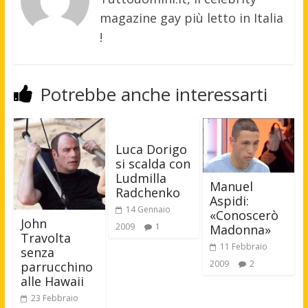
magazine gay più letto in Italia
!
Potrebbe anche interessarti
Luca Dorigo
si scalda con
Ludmilla
Manuel
Radchenko
Aspidi:
14 Gennaio
«Conoscerò
John
2009
1
Madonna»
Travolta
11 Febbraio
senza
2009
2
parrucchino
alle Hawaii
23 Febbraio