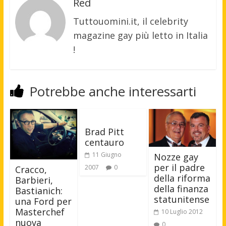
Red
Tuttouomini.it, il celebrity
magazine gay più letto in Italia
!
Potrebbe anche interessarti
Brad Pitt
centauro
11 Giugno
Nozze gay
per il padre
2007
0
Cracco,
della riforma
Barbieri,
della finanza
Bastianich:
statunitense
una Ford per
Masterchef
10 Luglio 2012
nuova
0