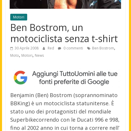
Motori
Ben Bostrom, un
motociclista senza t-shirt
,
30 Aprile 2008
Red
0 commenti
Ben Bostrom
,
,
Moto
Motori
News
Benjamin (Ben) Bostrom (soprannominato
BBKing) è un motociclista statunitense. È
stato uno dei protagonisti del mondiale
Superbike
correndo con le Ducati 996 e 998,
fino al 2002 anno in cui torna a correre nell’