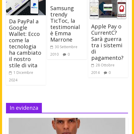
Samsung
trendy
TicToc, la
Da PayPal a
Apple Pay o
testimonial
Google
CurrentC?
è Emma
Wallet: Ecco
Sarà guerra
Marrone
come la
tra i sistemi
tecnologia
30 Settembre
di
ha cambiato
2010
0
pagamento?
il nostro
stile di vita
28 Ottobre
2014
0
1 Dicembre
2024
In evidenza