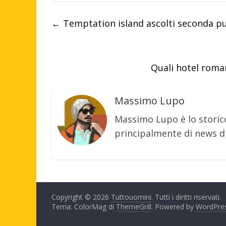
←
Temptation island ascolti seconda pun
Quali hotel roman
Massimo Lupo
Massimo Lupo è lo storic
principalmente di news di
Copyright © 2026
Tuttouomini
. Tutti i diritti riservati.
Tema: ColorMag di
ThemeGrill
. Powered by
WordPre