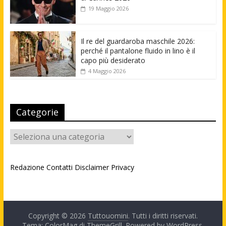
19 Maggio 2026
Il re del guardaroba maschile 2026:
perché il pantalone fluido in lino è il
capo più desiderato
4 Maggio 2026
Categorie
Categorie
Redazione
Contatti
Disclaimer
Privacy
Copyright © 2026
Tuttouomini
. Tutti i diritti riservati.
Tema: ColorMag di
ThemeGrill
. Powered by
WordPress
.