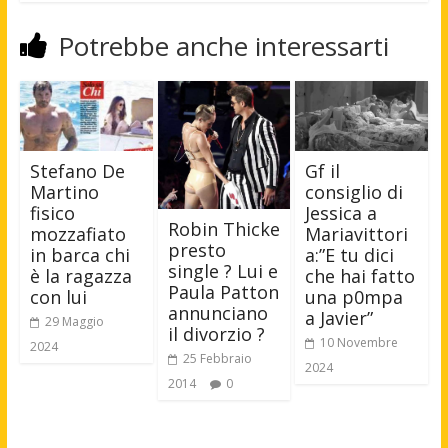
Potrebbe anche interessarti
Stefano De
Gf il
Martino
consiglio di
fisico
Jessica a
Robin Thicke
mozzafiato
Mariavittori
presto
in barca chi
a:”E tu dici
single ? Lui e
è la ragazza
che hai fatto
Paula Patton
con lui
una p0mpa
annunciano
a Javier”
29 Maggio
il divorzio ?
10 Novembre
2024
25 Febbraio
2024
2014
0