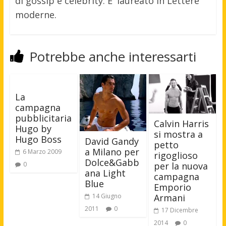
di gossip e celebrity. E' laureato in Lettere
moderne.
Potrebbe anche interessarti
La
campagna
pubblicitaria
Calvin Harris
Hugo by
si mostra a
Hugo Boss
David Gandy
petto
a Milano per
6 Marzo 2009
rigoglioso
Dolce&Gabb
0
per la nuova
ana Light
campagna
Blue
Emporio
14 Giugno
Armani
2011
0
17 Dicembre
2014
0