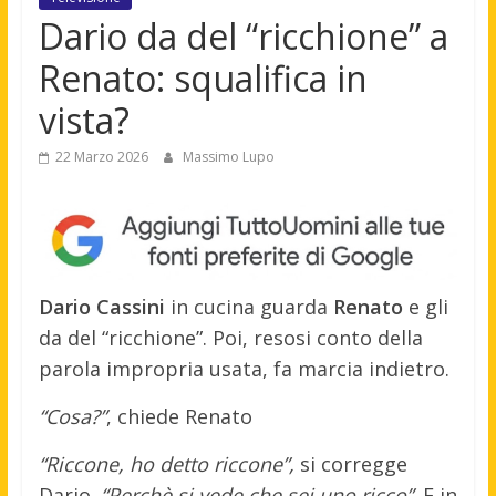
Dario da del “ricchione” a
Renato: squalifica in
vista?
22 Marzo 2026
Massimo Lupo
Dario Cassini
in cucina guarda
Renato
e gli
da del “ricchione”. Poi, resosi conto della
parola impropria usata, fa marcia indietro.
“Cosa?”
, chiede Renato
“Riccone, ho detto riccone”,
si corregge
Dario.
“Perchè si vede che sei uno ricco”
. E in