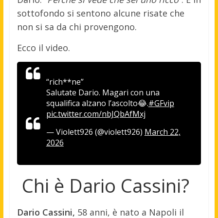
sottofondo si sentono alcune risate che
non si sa da chi provengono.
Ecco il video.
“rich**ne”
Salutate Dario. Magari con una
squalifica alzano l’ascolto😂.
#GFvip
pic.twitter.com/nbJQbAfMxj
— Violett926 (@violett926)
March 22,
2026
Chi è Dario Cassini?
Dario Cassini,
58 anni, è nato a Napoli il