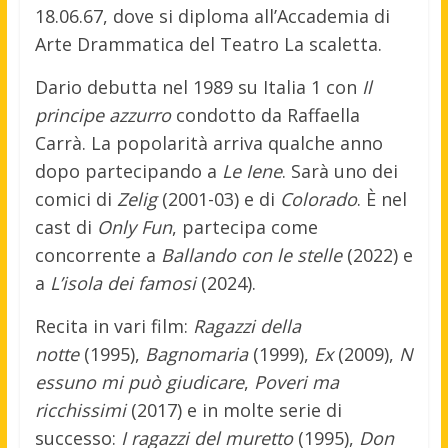
18.06.67, dove si diploma all’Accademia di
Arte Drammatica del Teatro La scaletta.
Dario debutta nel 1989 su Italia 1 con
Il
principe azzurro
condotto da Raffaella
Carrà. La popolarità arriva qualche anno
dopo partecipando a
Le Iene
. Sarà uno dei
comici di
Zelig
(2001-03) e di
Colorado
. È nel
cast di
Only Fun
, partecipa come
concorrente a
Ballando con le stelle
(2022) e
a
L’isola dei famosi
(2024).
Recita in vari film:
Ragazzi della
notte
(1995),
Bagnomaria
(1999),
Ex
(2009),
N
essuno mi può giudicare
,
Poveri ma
ricchissimi
(2017) e in molte serie di
successo:
I ragazzi del muretto
(1995),
Don