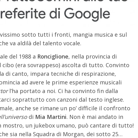
avissimo sotto tutti i fronti, mangia musica e sul
che va aldilà del talento vocale.
tale del 1988 a
Ronciglione
, nella provincia di
 cibo (era sovrappeso) ascolta di tutto. Convinto
la di canto, impara tecniche di respirazione,
 comincia ad avere le prime esperienze musicali
tor
l’ha portato a noi. Ci ha convinto fin dalla
arci soprattutto con canzoni dal testo inglese.
 male, anche se rimane un po’ difficile il confronto
ll’universo
di
Mia Martini
. Non è mai andato in
n mostro, un jukebox umano, può cantare di tutto!
che sia nella Squadra di Morgan, dei sotto 25…