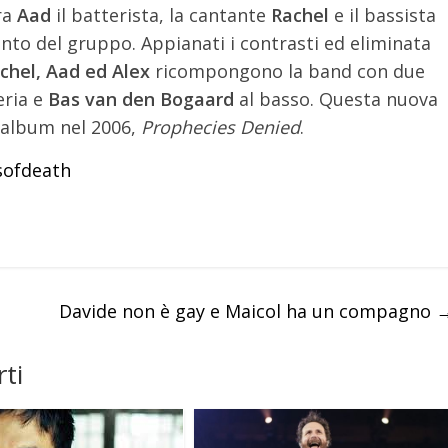
ra
Aad
il batterista, la cantante
Rachel
e il bassista
nto del gruppo. Appianati i contrasti ed eliminata
chel, Aad ed Alex
ricompongono la band con due
eria e
Bas van den Bogaard
al basso. Questa nuova
 album nel 2006,
Prophecies Denied
.
sofdeath
Davide non è gay e Maicol ha un compagno
ti