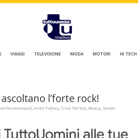
S
VIAGGI
TELEVISIONE
MODA
MOTORI
HI TECH
 ascoltano l’forte rock!
,
,
,
,
ad Kloosterwaard
André Tolhuis
Cross The Styx
Musica
Sinister