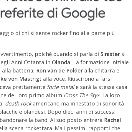
ggio di chi si sente rocker fino alla parte più
vvertimento, poichè quando si parla di
Sinister
si
egli Anni Ottanta in
Olanda
. La formazione iniziale
d
alla batteria,
Ron van de Polder
alla chitarra e
ke von Mastrigt
alla voce. Riuscirono a farsi
uceva prettamente
forte metal
e sarà la stessa casa
ione del loro primo album
Cross The Styx
. La loro
 al
death rock
americano ma innestato di sonorità
lacche e olandesi. Dopo dieci anni di successi
bandonare la band. Al suo posto entrerà
Rachel
ella scena rockettara. Ma i pessimi rapporti che