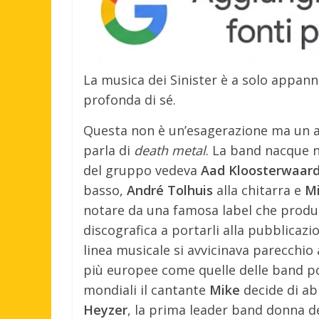
La musica dei Sinister è a solo appanna
profonda di sé.
Questa non è un’esagerazione ma un a
parla di
death metal
. La band nacque n
del gruppo vedeva
Aad Kloosterwaar
basso,
André Tolhuis
alla chitarra e
Mi
notare da una famosa label che prod
discografica a portarli alla pubblicaz
linea musicale si avvicinava parecchio
più europee come quelle delle band po
mondiali il cantante
Mike
decide di ab
Heyzer
, la prima leader band donna d