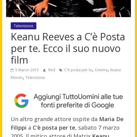
Televisione
Keanu Reeves a C’è Posta
per te. Ecco il suo nuovo
film
,
,
5 Marzo 2015
Red
C'è posta per te
Cinema
Keanu
,
Reeves
Televisione
Un altro grande attore ospite da
Maria De
Filippi
a
C’è posta per te
, sabato 7 marzo
2005. Il mitico attore di Matrix
Keanu