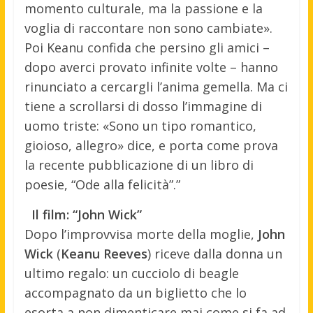
momento culturale, ma la passione e la
voglia di raccontare non sono cambiate».
Poi Keanu confida che persino gli amici –
dopo averci provato infinite volte – hanno
rinunciato a cercargli l’anima gemella. Ma ci
tiene a scrollarsi di dosso l’immagine di
uomo triste: «Sono un tipo romantico,
gioioso, allegro» dice, e porta come prova
la recente pubblicazione di un libro di
poesie, “Ode alla felicità”.”
Il film: “John Wick”
Dopo l’improvvisa morte della moglie,
John
Wick
(
Keanu Reeves
) riceve dalla donna un
ultimo regalo: un cucciolo di beagle
accompagnato da un biglietto che lo
esorta a non dimenticare mai come si fa ad