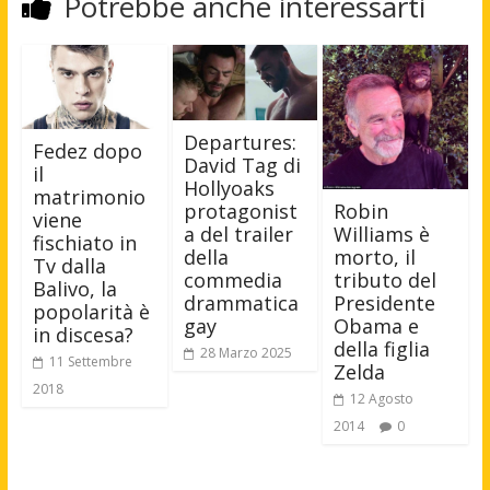
Potrebbe anche interessarti
Departures:
Fedez dopo
David Tag di
il
Hollyoaks
matrimonio
Robin
protagonist
viene
Williams è
a del trailer
fischiato in
morto, il
della
Tv dalla
tributo del
commedia
Balivo, la
Presidente
drammatica
popolarità è
Obama e
gay
in discesa?
della figlia
28 Marzo 2025
11 Settembre
Zelda
2018
12 Agosto
2014
0