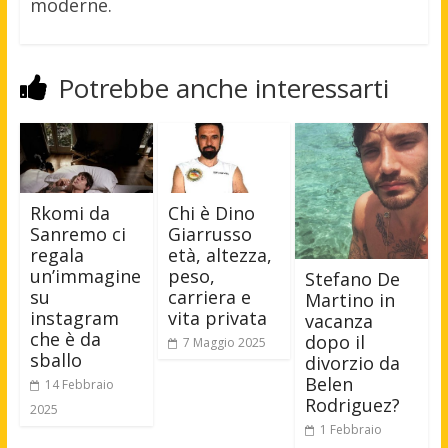
moderne.
Potrebbe anche interessarti
Rkomi da
Chi è Dino
Sanremo ci
Giarrusso
regala
età, altezza,
un’immagine
peso,
Stefano De
su
carriera e
Martino in
instagram
vita privata
vacanza
che è da
dopo il
7 Maggio 2025
sballo
divorzio da
Belen
14 Febbraio
Rodriguez?
2025
1 Febbraio