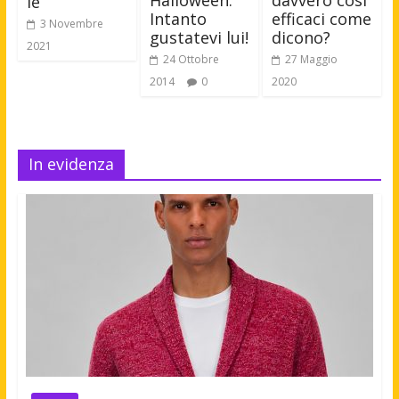
le
efficaci come
Intanto
3 Novembre
dicono?
gustatevi lui!
2021
27 Maggio
24 Ottobre
2020
2014
0
In evidenza