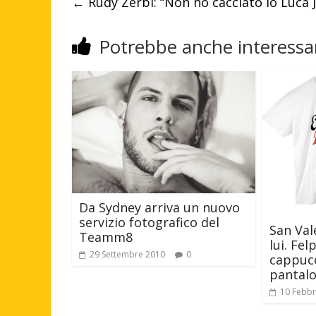
←
Rudy Zerbi: “Non ho cacciato io Luca
Potrebbe anche interessar
Da Sydney arriva un nuovo
servizio fotografico del
San Val
Teamm8
lui. Fe
29 Settembre 2010
0
cappucc
pantalo
10 Febbr