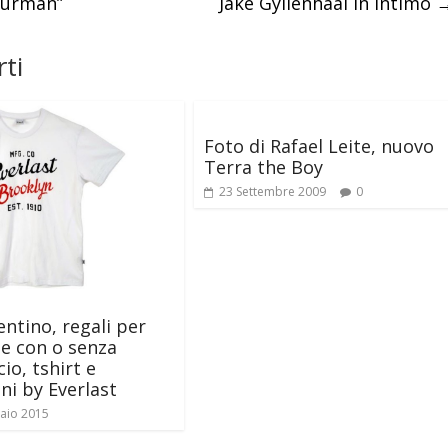
 Jurman”
Jake Gyllenhaal in intimo
ti
Foto di Rafael Leite, nuovo
Terra the Boy
23 Settembre 2009
0
entino, regali per
lpe con o senza
io, tshirt e
ni by Everlast
aio 2015