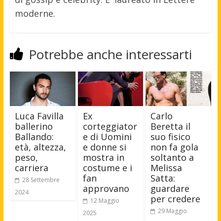
moderne.
Potrebbe anche interessarti
Luca Favilla
Ex
Carlo
ballerino
corteggiator
Beretta il
Ballando:
e di Uomini
suo fisico
età, altezza,
e donne si
non fa gola
peso,
mostra in
soltanto a
carriera
costume e i
Melissa
fan
Satta:
28 Settembre
approvano
guardare
2024
per credere
12 Maggio
29 Maggio
2025