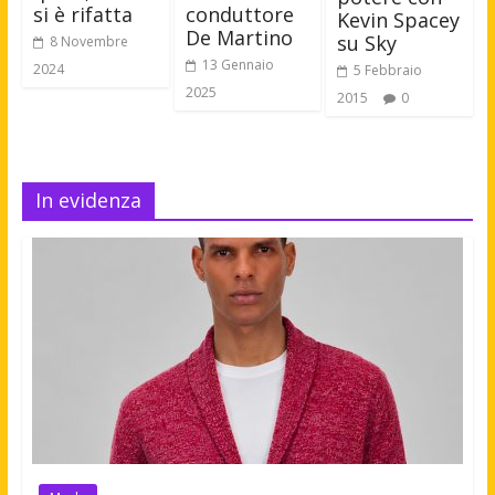
si è rifatta
conduttore
Kevin Spacey
De Martino
su Sky
8 Novembre
13 Gennaio
2024
5 Febbraio
2025
2015
0
In evidenza