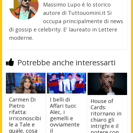
Massimo Lupo è lo storico
autore di Tuttouomini.it Si
occupa principalmente di news
di gossip e celebrity. E' laureato in Lettere
moderne.
Potrebbe anche interessarti
Carmen Di
I belli di
House of
Pietro
Affari tuoi:
Cards:
rifatta:
Alec, i
ritornano in
irriconoscibi
gemelli e
chiaro gli
le a Tale e
ovviamente
intrighi e il
quale, cosa
il
potere con