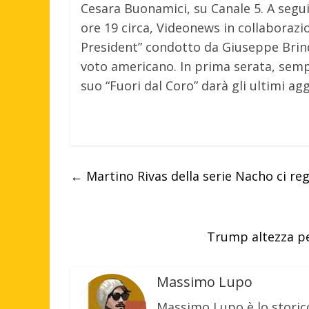
Cesara Buonamici, su Canale 5. A segui
ore 19 circa, Videonews in collaboraz
President” condotto da Giuseppe Brindis
voto americano. In prima serata, semp
suo “Fuori dal Coro” darà gli ultimi a
←
Martino Rivas della serie Nacho ci re
Trump altezza p
Massimo Lupo
Massimo Lupo è lo storic