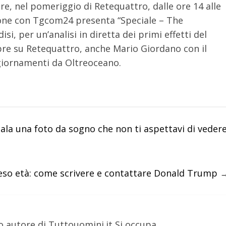
re, nel pomeriggio di Retequattro, dalle ore 14 alle
ione con Tgcom24 presenta “Speciale – The
i, per un’analisi in diretta dei primi effetti del
re su Retequattro, anche Mario Giordano con il
ggiornamenti da Oltreoceano.
gala una foto da sogno che non ti aspettavi di veder
eso età: come scrivere e contattare Donald Trump
o autore di Tuttouomini.it Si occupa