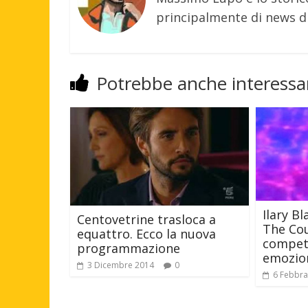
principalmente di news di
Potrebbe anche interessar
Ilary Bl
Centovetrine trasloca a
The Cou
equattro. Ecco la nuova
competi
programmazione
emozion
3 Dicembre 2014
0
6 Febbra