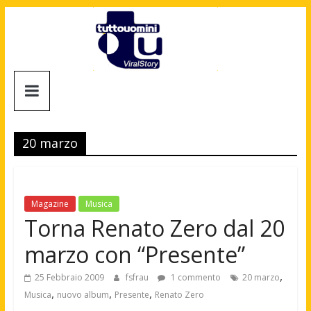
Salta
al
contenuto
Tuttouomini
News,
Tv,
20 marzo
Cinema,
Motori,
gay
news
Magazine
Musica
e
Torna Renato Zero dal 20
la
marzo con “Presente”
moda
maschile
,
25 Febbraio 2009
fsfrau
1 commento
20 marzo
,
,
,
Musica
nuovo album
Presente
Renato Zero