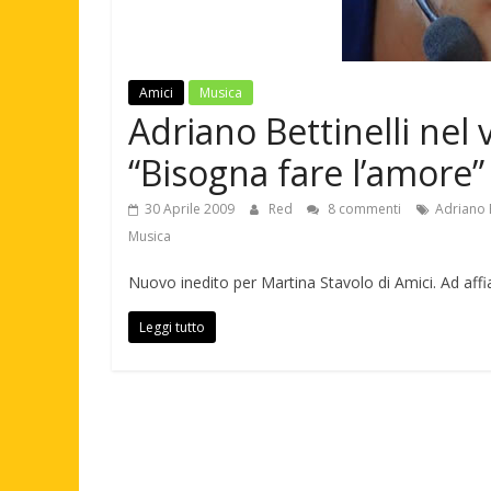
Amici
Musica
Adriano Bettinelli nel
“Bisogna fare l’amore”
30 Aprile 2009
Red
8 commenti
Adriano B
Musica
Nuovo inedito per Martina Stavolo di Amici. Ad affian
Leggi tutto