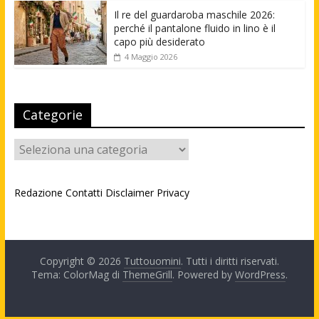
Il re del guardaroba maschile 2026:
perché il pantalone fluido in lino è il
capo più desiderato
4 Maggio 2026
Categorie
Categorie
Redazione
Contatti
Disclaimer
Privacy
Copyright © 2026
Tuttouomini
. Tutti i diritti riservati.
Tema: ColorMag di
ThemeGrill
. Powered by
WordPress
.