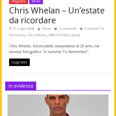
Magazine
Moda
Chris Whelan – Un’estate
da ricordare
31 Luglio 2008
fsfrau
0 commenti
A Summer To
,
,
,
Remember
Chris Whelan
MEN'S FITNESS
Moda
Chris Whelan, fotomodello newyorkese di 29 anni, nel
servizio fotografico “A Summer To Remember”.
Leggi tutto
In evidenza