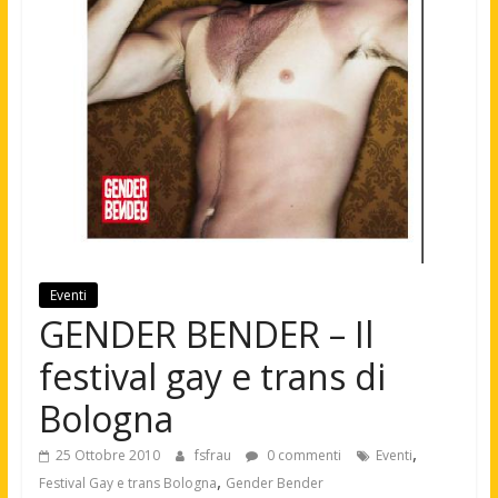
Eventi
GENDER BENDER – Il
festival gay e trans di
Bologna
,
25 Ottobre 2010
fsfrau
0 commenti
Eventi
,
Festival Gay e trans Bologna
Gender Bender