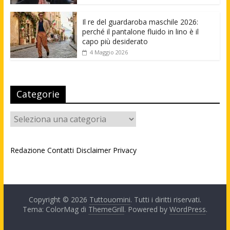
Il re del guardaroba maschile 2026:
perché il pantalone fluido in lino è il
capo più desiderato
4 Maggio 2026
Categorie
Categorie
Redazione
Contatti
Disclaimer
Privacy
Copyright © 2026
Tuttouomini
. Tutti i diritti riservati.
Tema: ColorMag di
ThemeGrill
. Powered by
WordPress
.