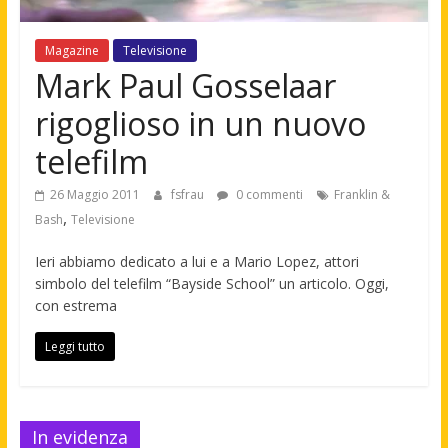
Magazine
Televisione
Mark Paul Gosselaar
rigoglioso in un nuovo
telefilm
26 Maggio 2011
fsfrau
0 commenti
Franklin &
,
Bash
Televisione
Ieri abbiamo dedicato a lui e a Mario Lopez, attori
simbolo del telefilm “Bayside School” un articolo. Oggi,
con estrema
Leggi tutto
In evidenza