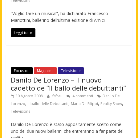
Televisione
“Voglio fare un musical”, ha dichiarato Francesco
Mariottini, ballerino dell’ultima edizione di Amici.
Leggi tutto
Focus on
Magazine
Televisione
Danilo De Lorenzo – Il nuovo
cadetto de “Il ballo delle debuttanti”
30 Agosto 2008
fsfrau
4 commenti
Danilo De
,
,
,
,
Lorenzo
Il ballo delle Debuttanti
Maria De Filippi
Reality Show
Televisione
Danilo De Lorenzo è stato appositamente scelto come
uno dei due nuovi ballerini che entreranno a far parte del
reality