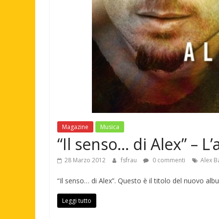
Magazine
Musica
“Il senso… di Alex” – L
28 Marzo 2012
fsfrau
0 commenti
Alex B
“Il senso… di Alex”. Questo è il titolo del nuovo al
Leggi tutto