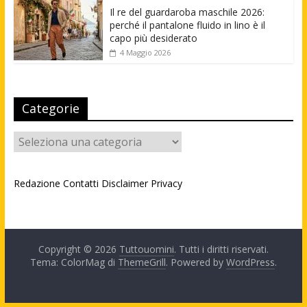
Il re del guardaroba maschile 2026:
perché il pantalone fluido in lino è il
capo più desiderato
4 Maggio 2026
Categorie
Categorie
Redazione
Contatti
Disclaimer
Privacy
Copyright © 2026
Tuttouomini
. Tutti i diritti riservati.
Tema: ColorMag di
ThemeGrill
. Powered by
WordPress
.