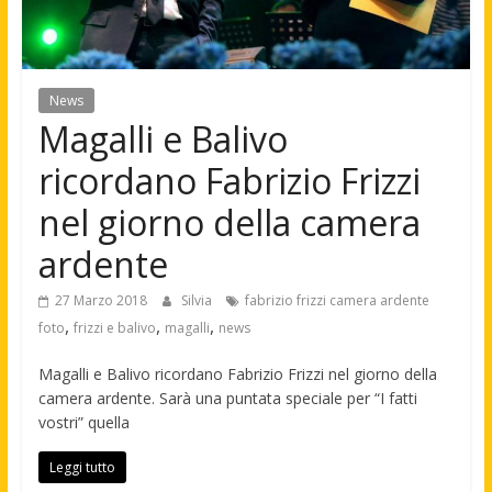
News
Magalli e Balivo
ricordano Fabrizio Frizzi
nel giorno della camera
ardente
27 Marzo 2018
Silvia
fabrizio frizzi camera ardente
,
,
,
foto
frizzi e balivo
magalli
news
Magalli e Balivo ricordano Fabrizio Frizzi nel giorno della
camera ardente. Sarà una puntata speciale per “I fatti
vostri” quella
Leggi tutto