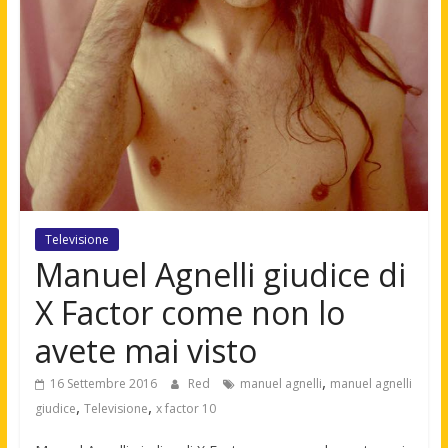
Televisione
Manuel Agnelli giudice di
X Factor come non lo
avete mai visto
,
16 Settembre 2016
Red
manuel agnelli
manuel agnelli
,
,
giudice
Televisione
x factor 10