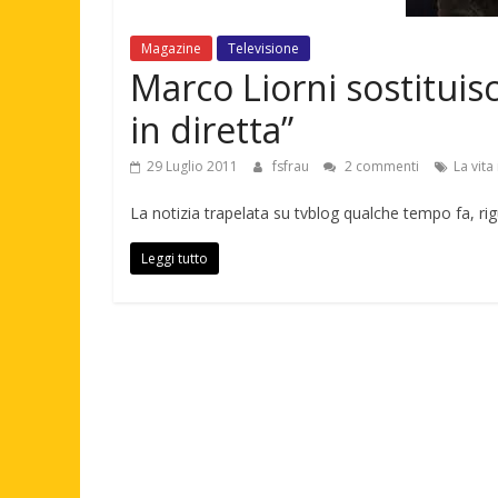
Magazine
Televisione
Marco Liorni sostituis
in diretta”
29 Luglio 2011
fsfrau
2 commenti
La vita 
La notizia trapelata su tvblog qualche tempo fa, rigua
Leggi tutto