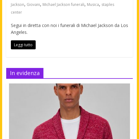
,
,
,
,
Jackson
Giovani
Michael Jackson funerali
Musica
staples
center
Segui in diretta con noi i funerali di Michael Jackson da Los
Angeles.
Leggi tutto
In evidenza