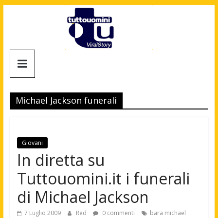
Salta
al
contenuto
Tuttouomini
News,
Tv,
Michael Jackson funerali
Cinema,
Motori,
gay
news
Giovani
e
In diretta su
la
Tuttouomini.it i funerali
moda
maschile
di Michael Jackson
7 Luglio 2009
Red
0 commenti
bara michael