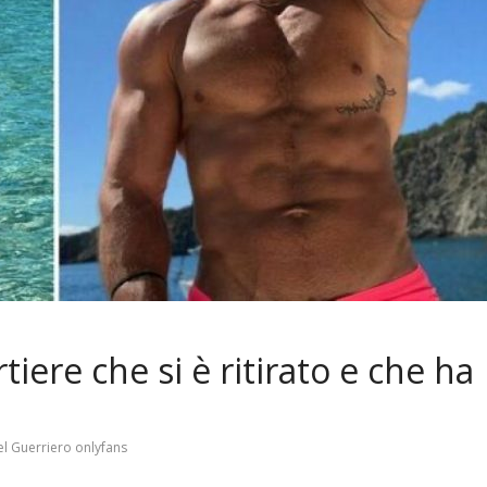
tiere che si è ritirato e che ha
l Guerriero onlyfans