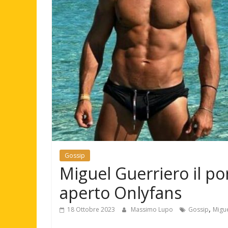
Gossip
Miguel Guerriero il por
aperto Onlyfans
,
18 Ottobre 2023
Massimo Lupo
Gossip
Migue